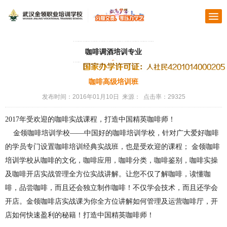
咖啡调酒培训专业
咖啡高级培训班
发布时间：2016年01月10日 来源： 点击率：29325
2
017
年受欢迎的咖啡实战课程，打造中国
精英
咖啡师！
金领
咖啡培训学校——中国
好
的咖啡
培训
学校，针对广大爱好咖啡
的学员专门设置咖啡培训经典实战班，也是受欢迎的课程；
金领
咖啡
培训学校从咖啡的
文化
，咖啡应用，咖啡分类，咖啡鉴别，咖啡实操
及咖啡开店实战管理全方位实战讲解。让您不仅了解咖啡，读懂咖
啡，品尝咖啡，而且还会独立制作咖啡！不仅学会技术，而且还学会
开店。
金领
咖啡店实战课为你全方位讲解如何管理及运营咖啡厅，开
店如何快速盈利的秘籍！打造中国
精英
咖啡师！