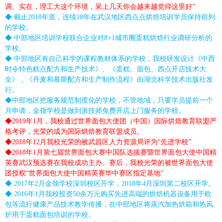
调、实在，理工大这个环境，呆上几天你会越来越觉得这里好”
◆ 截止2018年底，连续10年在武汉地区西点点烘焙培训学员保持前列
的学校。
◆ 中部地区培训学校联合企业对8+1城市圈蛋糕烘焙行业调研分析的
学校。
◆ 中部地区有自己科学的课程教材体系的学校，我校研发设计《中西
时令特色糕点配方和生产技术》、《蛋糕、面包、西点开店技术大
全》，《丹麦和慕斯配方和生产制作流程》由湖北科学技术出版社发
行。
◆中部地区把服务规范制度化的学校，不管地域，只要学员提前一个
月申请，金领学校是做到派技师免费开店上门服务的学校
。
◆2019年1月，我校通过世界面包大使团（中国）国际烘焙教育联盟严
格考评，光荣的成为国际烘焙教育联盟成员。
◆2018年12月我校光荣的被武昌区人力资源局评为“先进学校”
◆2018年1月第七届世界面包大赛中国队选拔赛暨世界面包大使中国精
英赛武汉预选赛在我校成功主办。赛后，我校光荣的被世界面包大使
团授权“世界面包大使中国精英赛华中赛区指定基地”
◆ 2017年2月金领学校深圳校区开学，2018年4月深圳第二校区开学。
◆ 2016年1月我校投资50余万元购买先进高端的烘焙机器设备用于欧
包等流行健康产品技术教学传播，在中部地区将蒸汽加热烘箱和热风
炉用于蛋糕面包培训的学校。