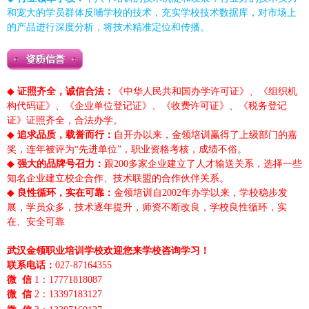
和宠大的学员群体反哺学校的技术，充实学校技术数据库，对市场上
的产品进行深度分析，将技术精准定位和传播。
◆
证照齐全，诚信合法：
《中华人民共和国办学许可证》、《组织机
构代码证》、《企业单位登记证》、《收费许可证》、《税务登记
证》证照齐全，合法办学。
◆
追求品质，载誉而行：
自开办以来，金领培训赢得了上级部门的嘉
奖，连年被评为“先进单位”，职业资格考核，成绩不俗。
◆
强大的品牌号召力：
跟200多家企业建立了人才输送关系，选择一些
知名企业建立校企合作、技术联盟的合作伙伴关系。
◆
良性循环，实在可靠：
金领培训自2002年办学以来，学校稳步发
展，学员众多，技术逐年提升，师资不断改良，学校良性循环，实
在、安全可靠
武汉金领职业培训学校欢迎您来学校咨询学习！
联系电话：
027-87164355
微 信
1：17771818087
微 信
2：13397183127