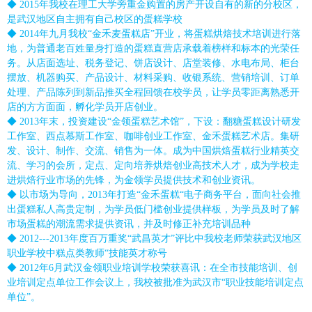
◆ 2015年我校在理工大学旁重金购置的房产开设自有的新的分校区，
是武汉地区自主拥有自己校区的蛋糕学校
◆ 2014年九月我校“金禾麦蛋糕店”开业，将蛋糕烘焙技术培训进行落
地，为普通老百姓量身打造的蛋糕直营店承载着榜样和标本的光荣任
务。从店面选址、税务登记、饼店设计、店堂装修、水电布局、柜台
摆放、机器购买、产品设计、材料采购、收银系统、营销培训、订单
处理、产品陈列到新品推买全程回馈在校学员，让学员零距离熟悉开
店的方方面面，孵化学员开店创业。
◆ 2013年末，投资建设“金领蛋糕艺术馆”，下设：翻糖蛋糕设计研发
工作室、西点慕斯工作室、咖啡创业工作室、金禾蛋糕艺术店。集研
发、设计、制作、交流、销售为一体。成为中国烘焙蛋糕行业精英交
流、学习的会所，定点、定向培养烘焙创业高技术人才，成为学校走
进烘焙行业市场的先锋，为金领学员提供技术和创业资讯。
◆ 以市场为导向，2013年打造“金禾蛋糕“电子商务平台，面向社会推
出蛋糕私人高贵定制，为学员低门槛创业提供样板，为学员及时了解
市场蛋糕的潮流需求提供资讯，并及时修正补充培训品种
◆ 2012---2013年度百万重奖“武昌英才”评比中我校老师荣获武汉地区
职业学校中糕点类教师“技能英才称号
◆ 2012年6月武汉金领职业培训学校荣获喜讯：在全市技能培训、创
业培训定点单位工作会议上，我
校被批准为武汉市“职业技能培训定点
单位”。