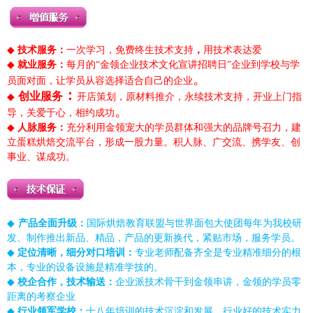
◆
技术服务：
一次学习，免费终生技术支持
，
用技术表达爱
◆
就业服务：
每月的“
金领
企业
技
术文化宣讲招聘日”
企业
到学校与学
。
员面对面，让学员从容选择适合自己的
企业
：
创业服务
◆
开店策划，原材料推介，永续技术支持，开业上门指
。
导，关爱于心，相约成功
◆
人脉服务：
充分利用金领宠大的学员群体和强大的品牌号召力，建
立蛋糕烘焙交流平台，形成一股力量。积人脉、广交流、携学友、创
事业、谋成功。
◆
产品全面升级：
国际烘焙教育联盟与世界面包大使团每年为我校研
发、制作推出新品、精品，产品的更新换代，紧贴市场，服务学员。
◆
定位清晰，细分对口培训：
专业老师配备齐全是专业精准细分的根
本，专业的设备设施是精准学技的。
◆
校企合作，技术输送：
企业派技术骨干到金领串讲，金领的学员零
距离的考察企业
◆
行业领军学校：
十八年培训的技术沉淀和发展，行业好的技术实力